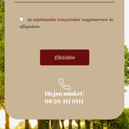
Az
adatkezelési irányelveket
megismertem és
elfogadom.
Hívjon minket!
06 20 411 0111