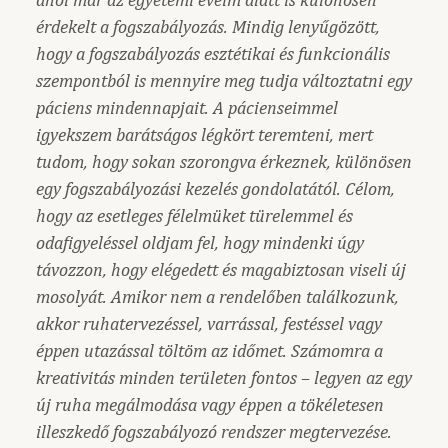
érdekelt a fogszabályozás. Mindig lenyűgözött,
hogy a fogszabályozás esztétikai és funkcionális
szempontból is mennyire meg tudja változtatni egy
páciens mindennapjait. A pácienseimmel
igyekszem barátságos légkört teremteni, mert
tudom, hogy sokan szorongva érkeznek, különösen
egy fogszabályozási kezelés gondolatától. Célom,
hogy az esetleges félelmüket türelemmel és
odafigyeléssel oldjam fel, hogy mindenki úgy
távozzon, hogy elégedett és magabiztosan viseli új
mosolyát. Amikor nem a rendelőben találkozunk,
akkor ruhatervezéssel, varrással, festéssel vagy
éppen utazással töltöm az időmet. Számomra a
kreativitás minden területen fontos – legyen az egy
új ruha megálmodása vagy éppen a tökéletesen
illeszkedő fogszabályozó rendszer megtervezése.