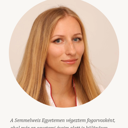
A Semmelweis Egyetemen végeztem fogorvosként,
ahol már az egyetemi éveim alatt is különösen