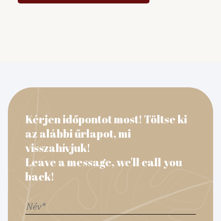
Kérjen időpontot most! Töltse ki
az alábbi űrlapot, mi
visszahívjuk!
Leave a message, we'll call you
back!