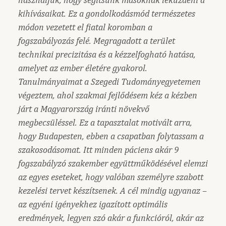
kihívásaikat. Ez a gondolkodásmód természetes
módon vezetett el fiatal koromban a
fogszabályozás felé. Megragadott a terület
technikai precizitása és a kézzelfogható hatása,
amelyet az ember életére gyakorol.
Tanulmányaimat a Szegedi Tudományegyetemen
végeztem, ahol szakmai fejlődésem kéz a kézben
járt a Magyarország iránti növekvő
megbecsüléssel. Ez a tapasztalat motivált arra,
hogy Budapesten, ebben a csapatban folytassam a
szakosodásomat. Itt minden páciens akár 9
fogszabályzó szakember együttműködésével elemzi
az egyes eseteket, hogy valóban személyre szabott
kezelési tervet készítsenek. A cél mindig ugyanaz –
az egyéni igényekhez igazított optimális
eredmények, legyen szó akár a funkcióról, akár az