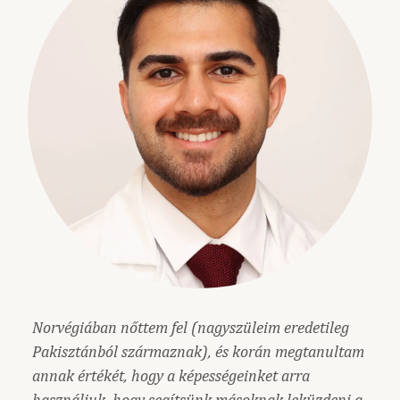
Norvégiában nőttem fel (nagyszüleim eredetileg
Pakisztánból származnak), és korán megtanultam
annak értékét, hogy a képességeinket arra
használjuk, hogy segítsünk másoknak leküzdeni a