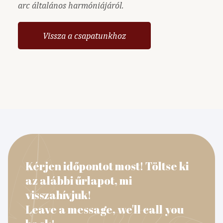
arc általános harmóniájáról.
Vissza a csapatunkhoz
Kérjen időpontot most! Töltse ki
az alábbi űrlapot, mi
visszahívjuk!
Leave a message, we'll call you