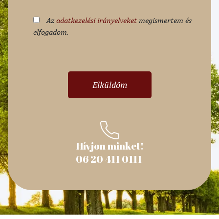
Az
adatkezelési irányelveket
megismertem és
elfogadom.
Hívjon minket!
06 20 411 0111